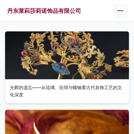
丹东莱萪莎莉诺饰品有限公司
光辉的遗忘——从琉璃、珐琅与螺钿看古代首饰工艺的文
化深度