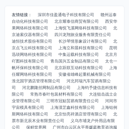
友情链接：
深圳市佳盈通电子科技有限公司
赣州运泰
自动化科技有限公司
北京耀泰信商贸有限公司
西安华
果网络科技有限公司
上海悦飞溪网络科技有限公司
北
京迪索仪器有限公司
四川龙翔旅业服务有限责任公司
迪恒技术股份有限公司
长沙琴情形象设计有限公司
北
京点飞云科技有限公司
上海立和晨科技有限公司
昆明
迅琰网络科技有限公司
中集运载科技有限公司
北京月
吖图科技有限公司
青岛国兴五金制品有限公司
太仓一
帆环保科技有限公司
北京跃联互动科技有限公司
上海
任耀网络科技有限公司
安徽省雄峰起重机械有限公司
淮北国宇酒店管理有限公司
河北邦瑞汽车贸易有限公
司
河北鹏隆丝网制品有限公司
上海钧予捷信息科技有
限公司
常熟市春叶包装材料有限公司
大连狙击战士企
业管理有限公司
三明市冠贴贸易有限责任公司
河间市
宇宙模具有限公司
上海漠芷鑫科技有限公司
上海钴例
斯网络科技有限公司
北京怡亮祥酒店管理有限公司
北
票市新北辰木业有限责任公司
义乌市埔龙户外用品有限
公司
保鲜世界网
广州市白云区永平蒂媛庭教育咨询服