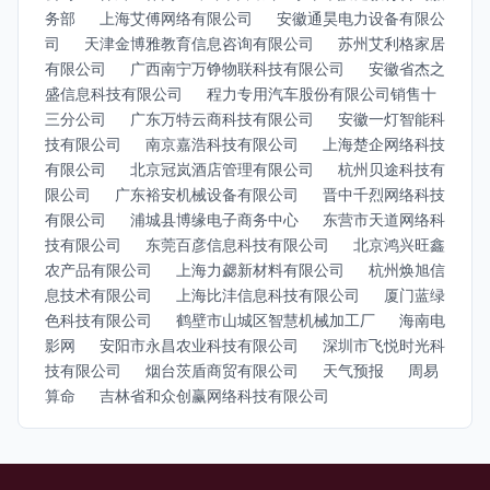
务部
上海艾傅网络有限公司
安徽通昊电力设备有限公
司
天津金博雅教育信息咨询有限公司
苏州艾利格家居
有限公司
广西南宁万铮物联科技有限公司
安徽省杰之
盛信息科技有限公司
程力专用汽车股份有限公司销售十
三分公司
广东万特云商科技有限公司
安徽一灯智能科
技有限公司
南京嘉浩科技有限公司
上海楚企网络科技
有限公司
北京冠岚酒店管理有限公司
杭州贝途科技有
限公司
广东裕安机械设备有限公司
晋中千烈网络科技
有限公司
浦城县博缘电子商务中心
东营市天道网络科
技有限公司
东莞百彦信息科技有限公司
北京鸿兴旺鑫
农产品有限公司
上海力勰新材料有限公司
杭州焕旭信
息技术有限公司
上海比沣信息科技有限公司
厦门蓝绿
色科技有限公司
鹤壁市山城区智慧机械加工厂
海南电
影网
安阳市永昌农业科技有限公司
深圳市飞悦时光科
技有限公司
烟台茨盾商贸有限公司
天气预报
周易
算命
吉林省和众创赢网络科技有限公司